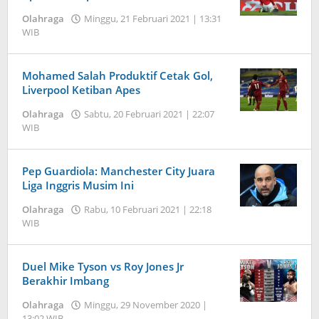
oleh
Olahraga
Minggu, 21 Februari 2021 | 13:31
Jambi
WIB
oleh
Pers
Jambi
Pers
Mohamed Salah Produktif Cetak Gol,
Liverpool Ketiban Apes
Olahraga
Sabtu, 20 Februari 2021 | 22:07
WIB
oleh
Jambi
Pers
Pep Guardiola: Manchester City Juara
Liga Inggris Musim Ini
Olahraga
Rabu, 10 Februari 2021 | 22:18
WIB
oleh
Jambi
Pers
Duel Mike Tyson vs Roy Jones Jr
Berakhir Imbang
Olahraga
Minggu, 29 November 2020 |
13:02 WIB
oleh