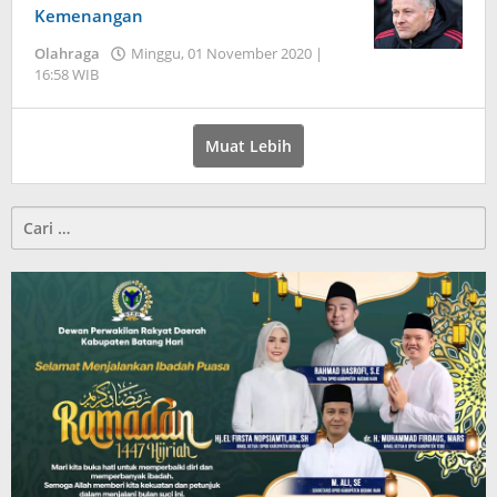
Kemenangan
Olahraga
Minggu, 01 November 2020 |
16:58 WIB
oleh
Jambi
Pers
Muat Lebih
Cari
untuk: