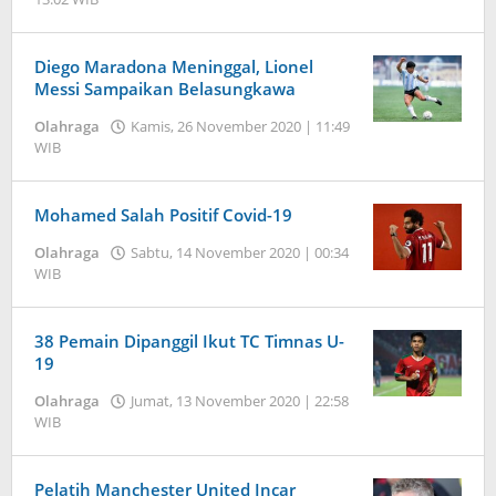
Jambi
Pers
Diego Maradona Meninggal, Lionel
Messi Sampaikan Belasungkawa
Olahraga
Kamis, 26 November 2020 | 11:49
WIB
oleh
Jambi
Pers
Mohamed Salah Positif Covid-19
Olahraga
Sabtu, 14 November 2020 | 00:34
WIB
oleh
Jambi
Pers
38 Pemain Dipanggil Ikut TC Timnas U-
19
Olahraga
Jumat, 13 November 2020 | 22:58
WIB
oleh
Jambi
Pers
Pelatih Manchester United Incar