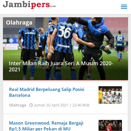
Lewati
ke
konten
Olahraga
Inter Milan Raih Juara Seri A Musim 2020-
2021
Olahraga
Real Madrid Berpeluang Salip Posisi
Minggu,
Barcelona
02
Olahraga
Jumat, 02 April 2021 | 22:46 WIB
oleh
Mei
Jambi
2021
Pers
|
22:51
Mason Greenwood, Remaja Bergaji
WIB
Rp1,5 Miliar per Pekan di MU