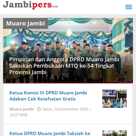
Lewati
ke
konten
Muaro Jambi
Pimpinan dan Anggota DPRD Muaro Jambi
Saksikan Pembukaan MTQ ke-54 Tingkat
Provinsi Jambi
Muaro
Ketua Komisi III DPRD Muaro Jambi
Jambi
Adakan Cek Kesehatan Gratis
Sabtu,
Muaro Jambi
Senin, 10 November 2025 |
15
23:27 WIB
oleh
November
Jambi
2025
Pers
|
23:17
Ketua DPRD Muaro Jambi Takziah ke