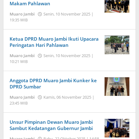
WIB
Makam Pahlawan
oleh
Muaro Jambi
Senin, 10 November 2025 |
Jambi
19:35 WIB
oleh
Pers
Jambi
Pers
Ketua DPRD Muaro Jambi Ikuti Upacara
Peringatan Hari Pahlawan
Muaro Jambi
Senin, 10 November 2025 |
10:21 WIB
oleh
Jambi
Pers
Anggota DPRD Muaro Jambi Kunker ke
DPRD Sumbar
Muaro Jambi
Kamis, 06 November 2025 |
23:45 WIB
oleh
Jambi
Pers
Unsur Pimpinan Dewan Muaro Jambi
Sambut Kedatangan Gubernur Jambi
Muaro Jambi
Rabu, 22 Oktober 2025 | 14:58