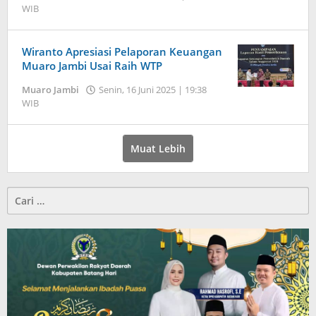
WIB
oleh
Jambi
Pers
Wiranto Apresiasi Pelaporan Keuangan
Muaro Jambi Usai Raih WTP
Muaro Jambi
Senin, 16 Juni 2025 | 19:38
WIB
oleh
Jambi
Pers
Muat Lebih
Cari
untuk: