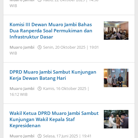
WIB
oleh
Jambi
Pers
Komisi III Dewan Muaro Jambi Bahas
Dua Ranperda Soal Permukiman dan
Infrastruktur Dasar
Muaro Jambi
Senin, 20 Oktober 2025 | 19:01
WIB
oleh
Jambi
Pers
DPRD Muaro Jambi Sambut Kunjungan
Kerja Dewan Batang Hari
Muaro Jambi
Kamis, 16 Oktober 2025 |
16:12 WIB
oleh
Jambi
Pers
Wakil Ketua DPRD Muaro Jambi Sambut
Kunjungan Wakil Kepala Staf
Kepresidenan
Muaro Jambi
Selasa, 17 Juni 2025 | 19:41