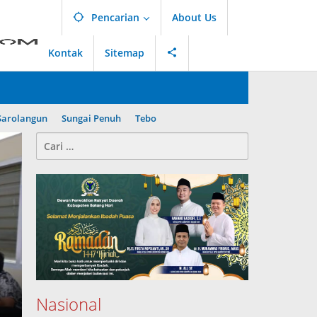
Pencarian
About Us
Kontak
Sitemap
Sarolangun
Sungai Penuh
Tebo
Cari
untuk:
Nasional