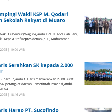
Jambi
Pers
mpingi Wakil KSP M. Qodari
n Sekolah Rakyat di Muaro
akil Gubernur (Wagub) Jambi, Drs. H. Abdullah Sani,
kil Kepala Staf Kepresidenan (KSP) Muhammad
i 2025 | 19:09 WIB
oleh
Jambi
Pers
ris Serahkan SK kepada 2.000
r
Gubernur Jambi Al Haris menyerahkan 2.000 Surat
N perangkat daerah Pemerintah Provinsi Jambi.
semua
i 2025 | 18:46 WIB
oleh
Jambi
Pers
ris Harap PT. Sucofindo