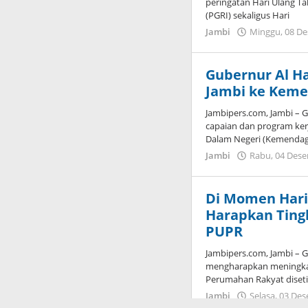
peringatan Hari Ulang T
(PGRI) sekaligus Hari
Jambi
Minggu, 08 De
Gubernur Al H
Jambi ke Keme
Jambipers.com, Jambi – 
capaian dan program ker
Dalam Negeri (Kemendag
Jambi
Rabu, 04 Dese
Di Momen Hari 
Harapkan Tingk
PUPR
Jambipers.com, Jambi – Gu
mengharapkan meningkat
Perumahan Rakyat diset
Jambi
Selasa, 03 De