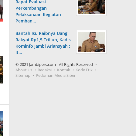
Rapat Evaluasi
Perkembangan
Pelaksanaan Kegiatan
Pemban…
Bantah Isu Raibnya Uang
Rakyat Rp1,5 Triliun, Kadis
Kominfo Jambi Ariansyah :
It…
© 2021 Jambipers.com - All Rights Reserved
About Us
Redaksi
Kontak
Kode Etik
Sitemap
Pedoman Media Siber