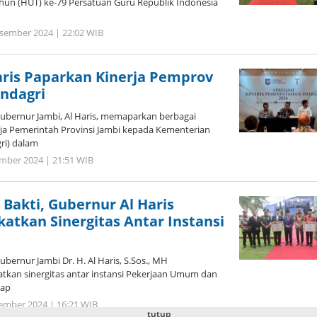
ahun (HUT) ke-79 Persatuan Guru Republik Indonesia
sember 2024 | 22:02 WIB
oleh
Jambi
Pers
aris Paparkan Kinerja Pemprov
ndagri
Gubernur Jambi, Al Haris, memaparkan berbagai
ja Pemerintah Provinsi Jambi kepada Kementerian
ri) dalam
mber 2024 | 21:51 WIB
oleh
Jambi
Pers
Bakti, Gubernur Al Haris
atkan Sinergitas Antar Instansi
bernur Jambi Dr. H. Al Haris, S.Sos., MH
kan sinergitas antar instansi Pekerjaan Umum dan
iap
sember 2024 | 16:21 WIB
oleh
tutup