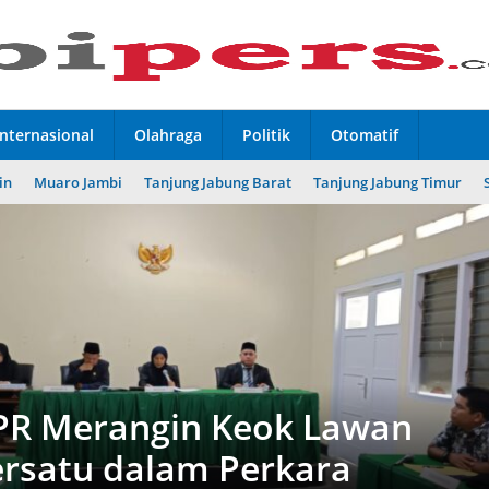
Internasional
Olahraga
Politik
Otomatif
in
Muaro Jambi
Tanjung Jabung Barat
Tanjung Jabung Timur
PR Merangin Keok Lawan
rsatu dalam Perkara