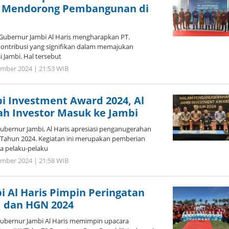
f Mendorong Pembangunan di
Gubernur Jambi Al Haris mengharapkan PT.
ontribusi yang signifikan dalam memajukan
 Jambi. Hal tersebut
ember 2024 | 21:53 WIB
oleh
Jambi
Pers
i Investment Award 2024, Al
ah Investor Masuk ke Jambi
ubernur Jambi, Al Haris apresiasi penganugerahan
 Tahun 2024. Kegiatan ini merupakan pemberian
a pelaku-pelaku
ember 2024 | 21:58 WIB
oleh
Jambi
Pers
 Al Haris Pimpin Peringatan
I dan HGN 2024
Gubernur Jambi Al Haris memimpin upacara