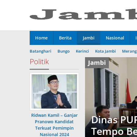
Lewati
ke
konten
Home
Berita
Jambi
Nasional
Batanghari
Bungo
Kerinci
Kota Jambi
Merang
Politik
Jambi
Ridwan Kamil – Ganjar
Dinas PU
Pranowo Kandidat
Tempo Be
Terkuat Pemimpin
Nasional 2024