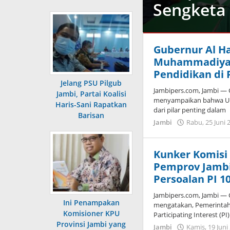
Sengketa 
Jambi
Gubernur Al Ha
Senin,
Muhammadiyah 
06
Pendidikan di 
Oktober
Jelang PSU Pilgub
2025
Jambipers.com, Jambi — G
Jambi, Partai Koalisi
|
menyampaikan bahwa Un
Haris-Sani Rapatkan
22:44
dari pilar penting dalam
Barisan
WIB
Jambi
Rabu, 25 Juni 
oleh
Jambi
Pers
Kunker Komisi 
Pemprov Jambi
Persoalan PI 1
Jambipers.com, Jambi — Gu
Ini Penampakan
mengatakan, Pemerintah
Komisioner KPU
Participating Interest (PI)
Provinsi Jambi yang
Jambi
Kamis, 19 Juni