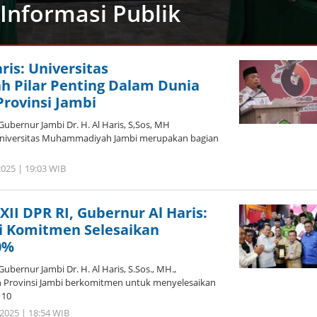
Informasi Publik
ris: Universitas
Pilar Penting Dalam Dunia
Provinsi Jambi
ubernur Jambi Dr. H. Al Haris, S,Sos, MH
iversitas Muhammadiyah Jambi merupakan bagian
2025 | 19:03 WIB
oleh
Jambi
Pers
XII DPR RI, Gubernur Al Haris:
 Komitmen Selesaikan
0%
bernur Jambi Dr. H. Al Haris, S.Sos., MH.,
 Provinsi Jambi berkomitmen untuk menyelesaikan
 10
 2025 | 18:54 WIB
oleh