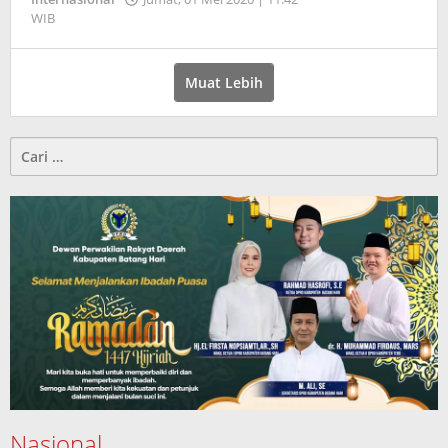
WIB
oleh
Jambi
Pers
Muat Lebih
Cari
untuk:
Nasional