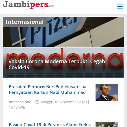
Lewati
ke
konten
Internasional
Vaksin Corona Moderna Terbukti Cegah
Covid-19
Internasional
Presiden Perancis Beri Penjelasan soal
Rabu,
Pernyataan Kartun Nabi Muhammad
16
Internasional
Minggu, 01 November 2020 |
Desember
13:40 WIB
oleh
2020
Jambi
|
Pers
11:27
WIB
Pasien Covid-19 di Perancis Alami Ereksi