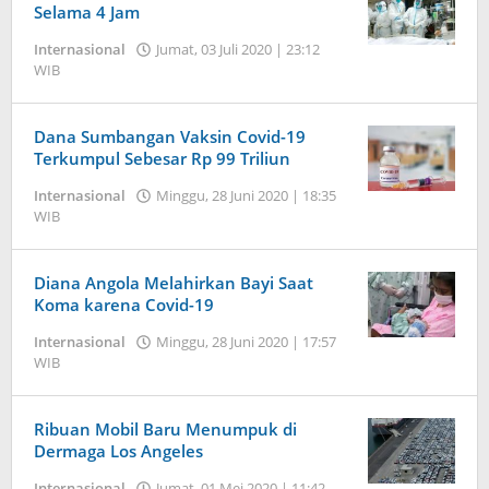
oleh
Selama 4 Jam
Jambi
Internasional
Jumat, 03 Juli 2020 | 23:12
Pers
WIB
oleh
Jambi
Pers
Dana Sumbangan Vaksin Covid-19
Terkumpul Sebesar Rp 99 Triliun
Internasional
Minggu, 28 Juni 2020 | 18:35
WIB
oleh
Jambi
Pers
Diana Angola Melahirkan Bayi Saat
Koma karena Covid-19
Internasional
Minggu, 28 Juni 2020 | 17:57
WIB
oleh
Jambi
Pers
Ribuan Mobil Baru Menumpuk di
Dermaga Los Angeles
Internasional
Jumat, 01 Mei 2020 | 11:42