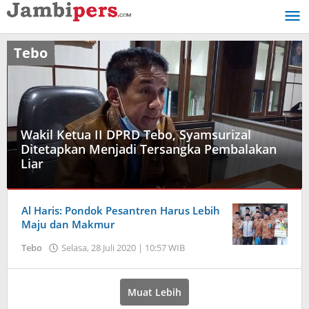
Lewati
ke
konten
Tebo
Wakil Ketua II DPRD Tebo, Syamsurizal
Ditetapkan Menjadi Tersangka Pembalakan
Liar
Tebo
Al Haris: Pondok Pesantren Harus Lebih
Rabu,
Maju dan Makmur
20
Tebo
Selasa, 28 Juli 2020 | 10:57 WIB
oleh
Januari
Jambi
2021
Pers
|
12:14
Muat Lebih
WIB