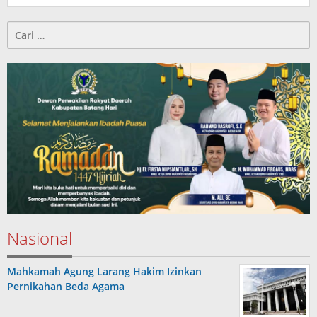
oleh
Jambi
Cari
Pers
untuk:
Nasional
Mahkamah Agung Larang Hakim Izinkan
Pernikahan Beda Agama