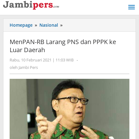
Lewati
ke
konten
Homepage
»
Nasional
»
MenPAN-
RB
Larang
MenPAN-RB Larang PNS dan PPPK ke
PNS
Luar Daerah
dan
PPPK
Rabu, 10 Februari 2021 | 11:03 WIB
oleh
-
ke
Jambi
oleh
Jambi Pers
Luar
Pers
Daerah