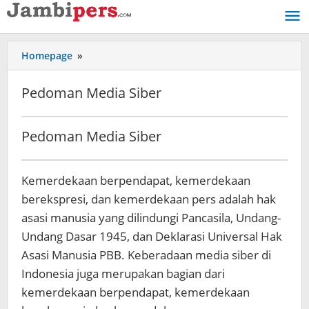
Lewati
ke
konten
Homepage
»
Pedoman
Media
Siber
Pedoman Media Siber
Selasa,
Pedoman Media Siber
03
Maret
2020
Kemerdekaan berpendapat, kemerdekaan
|
08:47
berekspresi, dan kemerdekaan pers adalah hak
WIB
asasi manusia yang dilindungi Pancasila, Undang-
oleh
Undang Dasar 1945, dan Deklarasi Universal Hak
Jambi
Pers
Asasi Manusia PBB. Keberadaan media siber di
Indonesia juga merupakan bagian dari
kemerdekaan berpendapat, kemerdekaan