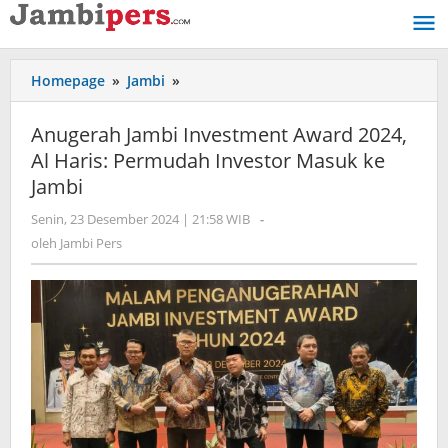
Lewati
ke
konten
Homepage
»
Jambi
»
Anugerah
Jambi
Investment
Anugerah Jambi Investment Award 2024,
Award
Al Haris: Permudah Investor Masuk ke
2024,
Jambi
Al
Haris:
Senin, 23 Desember 2024 | 21:58 WIB
oleh
-
Permudah
Jambi
oleh
Jambi Pers
Investor
Pers
Masuk
ke
Jambi