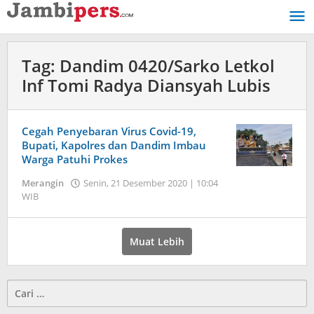
Lewati
ke
konten
Tag:
Dandim 0420/Sarko Letkol
Inf Tomi Radya Diansyah Lubis
Cegah Penyebaran Virus Covid-19,
Bupati, Kapolres dan Dandim Imbau
Warga Patuhi Prokes
Merangin
Senin, 21 Desember 2020 | 10:04
WIB
oleh
Jambi
Pers
Muat Lebih
Cari
untuk: