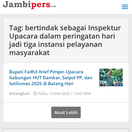
Lewati
ke
konten
Tag:
bertindak sebagai Inspektur
Upacara dalam peringatan hari
jadi tiga instansi pelayanan
masyarakat
Bupati Fadhil Arief Pimpin Upacara
Gabungan HUT Damkar, Satpol PP, dan
Satlinmas 2026 di Batang Hari
Batanghari
Rabu, 13 Mei 2026 | 10:47 WIB
oleh
Jambi
Pers
Muat Lebih
Cari