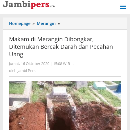
Lewati
ke
konten
Homepage
»
Merangin
»
Makam
di
Merangin
Makam di Merangin Dibongkar,
Dibongkar,
Ditemukan Bercak Darah dan Pecahan
Ditemukan
Uang
Bercak
Darah
Jumat, 16 Oktober 2020 | 15:08 WIB
oleh
-
dan
Jambi
oleh
Jambi Pers
Pecahan
Pers
Uang