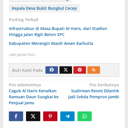
Kepala Desa Bukit Bungkul Cecep
Posting Terkait
Infrastruktur di Masa Bupati Al Haris, dari Stadion
Hingga Jalan Rigit Beton SPC
Kabupaten Merangin Masih Aman Karhutla
oleh
Jambi Pers
Ikuti Kami Pada
Navigasi
Pos sebelumnya
Pos berikutnya
Cagub Al Haris Kenalkan
Sudirman Resmi Dilantik
pos
Ramuan Daun Sungkai ke
Jadi Sekda Pemprov Jambi
Penjual Jamu