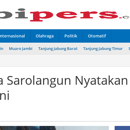
Internasional
Olahraga
Politik
Otomatif
in
Muaro Jambi
Tanjung Jabung Barat
Tanjung Jabung Timur
a Sarolangun Nyatakan
ni