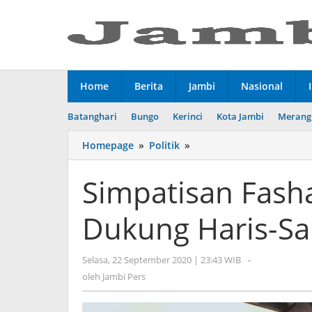
Lewati
ke
konten
Home
Berita
Jambi
Nasional
Batanghari
Bungo
Kerinci
Kota Jambi
Merang
Homepage
»
Politik
»
Simpatisan
Fasha
Sarolangun
Simpatisan Fash
Nyatakan
Dukung
Dukung Haris-Sa
Haris-
Sani
Selasa, 22 September 2020 | 23:43 WIB
oleh
-
Jambi
oleh
Jambi Pers
Pers