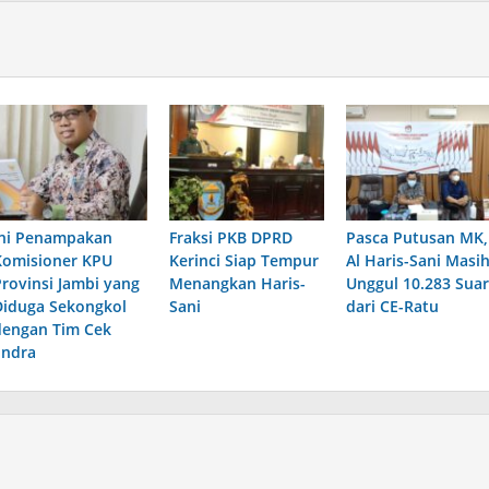
Ini Penampakan
Fraksi PKB DPRD
Pasca Putusan MK,
Komisioner KPU
Kerinci Siap Tempur
Al Haris-Sani Masi
Provinsi Jambi yang
Menangkan Haris-
Unggul 10.283 Sua
Diduga Sekongkol
Sani
dari CE-Ratu
dengan Tim Cek
Endra