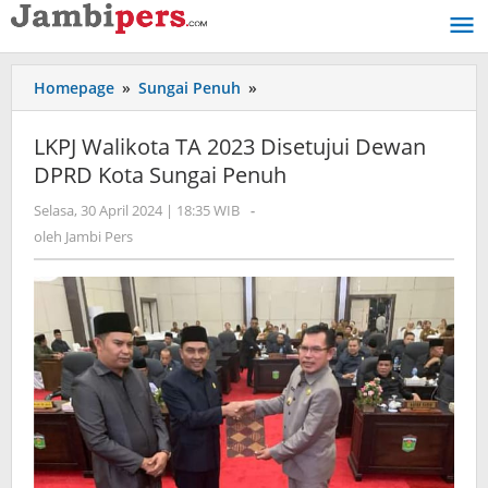
Lewati
ke
konten
Homepage
»
Sungai Penuh
»
LKPJ
Walikota
TA
LKPJ Walikota TA 2023 Disetujui Dewan
2023
DPRD Kota Sungai Penuh
Disetujui
Dewan
Selasa, 30 April 2024 | 18:35 WIB
oleh
-
DPRD
Jambi
oleh
Jambi Pers
Kota
Pers
Sungai
Penuh