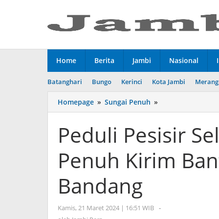
Lewati
ke
konten
Home
Berita
Jambi
Nasional
Batanghari
Bungo
Kerinci
Kota Jambi
Merang
Homepage
»
Sungai Penuh
»
Peduli
Pesisir
Selatan,
Peduli Pesisir S
Wako
Sungai
Penuh Kirim Ban
Penuh
Kirim
Bantuan
Bandang
Pasca
Banjir
Bandang
Kamis, 21 Maret 2024 | 16:51 WIB
oleh
-
Jambi