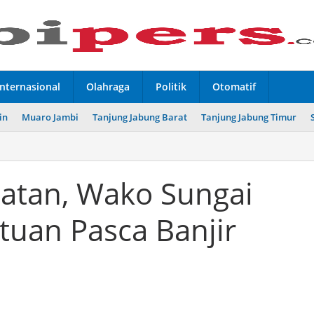
Internasional
Olahraga
Politik
Otomatif
in
Muaro Jambi
Tanjung Jabung Barat
Tanjung Jabung Timur
elatan, Wako Sungai
tuan Pasca Banjir