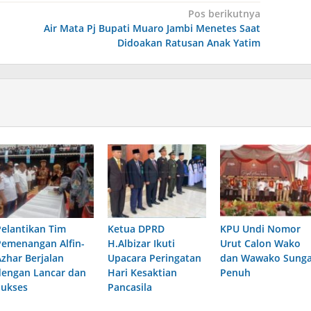
Pos berikutnya
Air Mata Pj Bupati Muaro Jambi Menetes Saat
Didoakan Ratusan Anak Yatim
Pelantikan Tim
Ketua DPRD
KPU Undi Nomor
Pemenangan Alfin-
H.Albizar Ikuti
Urut Calon Wako
Azhar Berjalan
Upacara Peringatan
dan Wawako Sunga
dengan Lancar dan
Hari Kesaktian
Penuh
Sukses
Pancasila