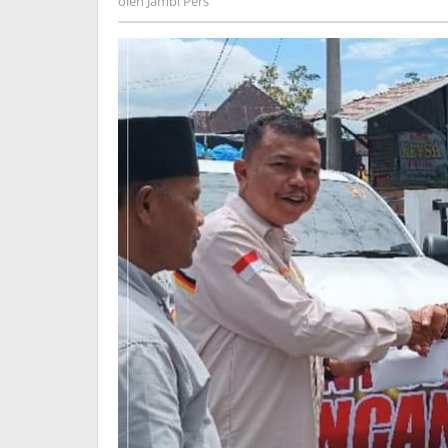
oleh
Jambi Pers
Pers