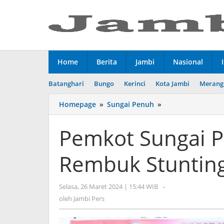
Lewati
ke
konten
Home
Berita
Jambi
Nasional
Batanghari
Bungo
Kerinci
Kota Jambi
Merang
Homepage
»
Sungai Penuh
»
Pemkot
Sungai
Penuh
Pemkot Sungai P
Gelar
Rakor
Rembuk Stuntin
Rembuk
Stunting
Tahun
Selasa, 26 Maret 2024 | 15:44 WIB
oleh
-
2024
Jambi
oleh
Jambi Pers
Pers