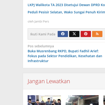
LKPJ Walikota TA 2023 Disetujui Dewan DPRD K
Peduli Pesisir Selatan, Wako Sungai Penuh Kiri
oleh
Jambi Pers
Ikuti Kami Pada
Navigasi
Pos sebelumnya
Buka Musrenbang RKPD, Bupati Fadhil Arief:
pos
Fokus pada Sektor Pendidikan, Kesehatan dan
Infrastruktur
Jangan Lewatkan