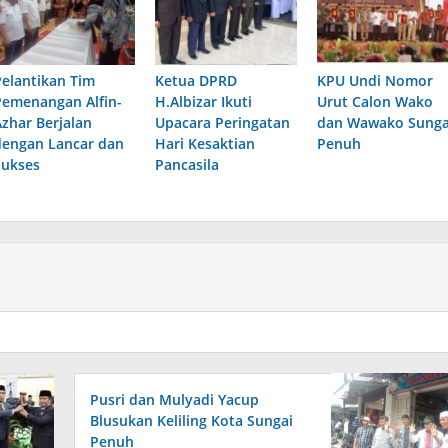
Pelantikan Tim
Ketua DPRD
KPU Undi Nomor
Pemenangan Alfin-
H.Albizar Ikuti
Urut Calon Wako
Azhar Berjalan
Upacara Peringatan
dan Wawako Sunga
dengan Lancar dan
Hari Kesaktian
Penuh
Sukses
Pancasila
Pusri dan Mulyadi Yacup
Blusukan Keliling Kota Sungai
Penuh