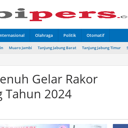
Internasional
Olahraga
Politik
Otomatif
in
Muaro Jambi
Tanjung Jabung Barat
Tanjung Jabung Timur
enuh Gelar Rakor
g Tahun 2024