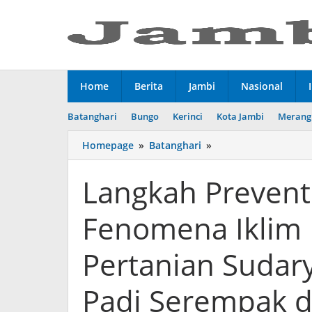
Lewati
ke
konten
Home
Berita
Jambi
Nasional
Batanghari
Bungo
Kerinci
Kota Jambi
Merang
Homepage
»
Batanghari
»
Langkah
Preventif
Menghadapi
Langkah Prevent
Fenomena
Iklim
Fenomena Iklim
Ekstrem,
Wamen
Pertanian
Pertanian Suda
Sudaryono
Pimpin
Padi Serempak d
Tanam
Padi