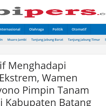
Internasional
Olahraga
Politik
Otomatif
in
Muaro Jambi
Tanjung Jabung Barat
Tanjung Jabung Timur
if Menghadapi
 Ekstrem, Wamen
ryono Pimpin Tanam
i Kabupaten Batang