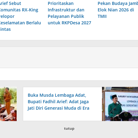
Arief Sebut
Prioritaskan
Pekan Budaya Jamb
Komunitas RX-King
Infrastruktur dan
Elok Nian 2026 di
Pelopor
Pelayanan Publik
TMII
Keselamatan Berlalu
untuk RKPDesa 2027
Lintas
Buka Musda Lembaga Adat,
Bupati Fadhil Arief: Adat Jaga
Jati Diri Generasi Muda di Era
Digital
tutup
View More