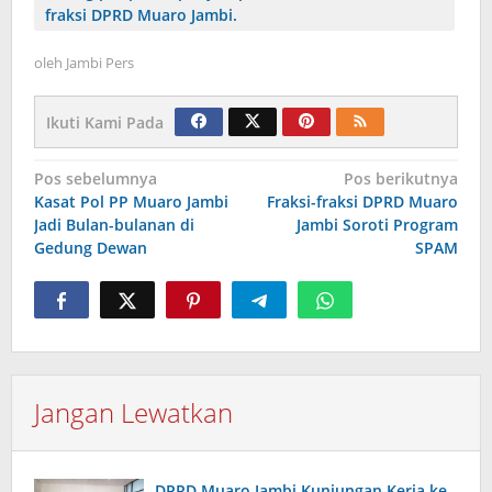
fraksi DPRD Muaro Jambi.
oleh
Jambi Pers
Ikuti Kami Pada
Navigasi
Pos sebelumnya
Pos berikutnya
Kasat Pol PP Muaro Jambi
Fraksi-fraksi DPRD Muaro
pos
Jadi Bulan-bulanan di
Jambi Soroti Program
Gedung Dewan
SPAM
Jangan Lewatkan
DPRD Muaro Jambi Kunjungan Kerja ke