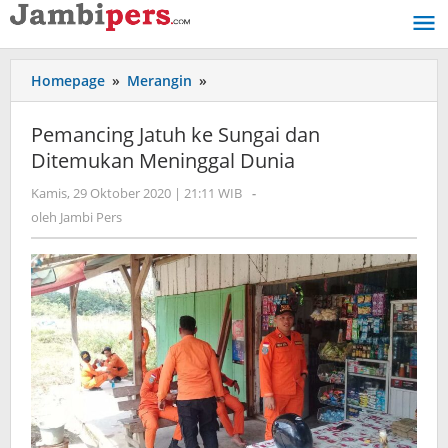
Lewati
ke
konten
Homepage
»
Merangin
»
Pemancing
Jatuh
ke
Pemancing Jatuh ke Sungai dan
Sungai
Ditemukan Meninggal Dunia
dan
Ditemukan
Kamis, 29 Oktober 2020 | 21:11 WIB
oleh
-
Meninggal
Jambi
oleh
Jambi Pers
Dunia
Pers