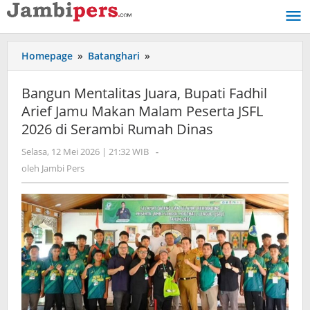
Lewati
ke
konten
Homepage
»
Batanghari
»
Bangun
Mentalitas
Juara,
Bangun Mentalitas Juara, Bupati Fadhil
Bupati
Arief Jamu Makan Malam Peserta JSFL
Fadhil
2026 di Serambi Rumah Dinas
Arief
Jamu
Selasa, 12 Mei 2026 | 21:32 WIB
oleh
-
Makan
Jambi
oleh
Jambi Pers
Malam
Pers
Peserta
JSFL
2026
di
Serambi
Rumah
Dinas