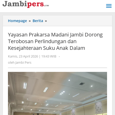
Lewati
ke
konten
Homepage
»
Berita
»
Yayasan
Prakarsa
Madani
Yayasan Prakarsa Madani Jambi Dorong
Jambi
Terobosan Perlindungan dan
Dorong
Kesejahteraan Suku Anak Dalam
Terobosan
Perlindungan
Kamis, 23 April 2026 | 19:43 WIB
oleh
-
dan
Jambi
oleh
Jambi Pers
Kesejahteraan
Pers
Suku
Anak
Dalam