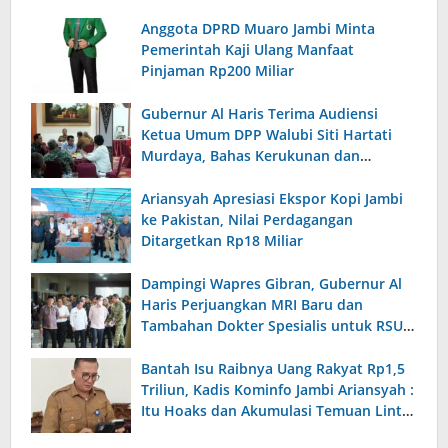
Anggota DPRD Muaro Jambi Minta
Pemerintah Kaji Ulang Manfaat
Pinjaman Rp200 Miliar
Gubernur Al Haris Terima Audiensi
Ketua Umum DPP Walubi Siti Hartati
Murdaya, Bahas Kerukunan dan
Pemberdayaan Umat
Ariansyah Apresiasi Ekspor Kopi Jambi
ke Pakistan, Nilai Perdagangan
Ditargetkan Rp18 Miliar
Dampingi Wapres Gibran, Gubernur Al
Haris Perjuangkan MRI Baru dan
Tambahan Dokter Spesialis untuk RSUD
Raden Mattaher
Bantah Isu Raibnya Uang Rakyat Rp1,5
Triliun, Kadis Kominfo Jambi Ariansyah :
Itu Hoaks dan Akumulasi Temuan Lintas
Gubernur Sejak 2002