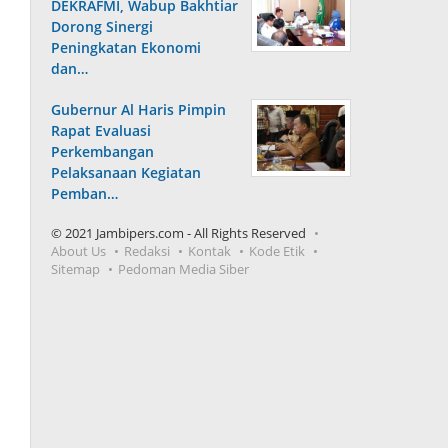
DEKRAFMI, Wabup Bakhtiar
Dorong Sinergi
Peningkatan Ekonomi
dan…
Gubernur Al Haris Pimpin
Rapat Evaluasi
Perkembangan
Pelaksanaan Kegiatan
Pemban…
© 2021 Jambipers.com - All Rights Reserved
About Us
Redaksi
Kontak
Kode Etik
Sitemap
Pedoman Media Siber