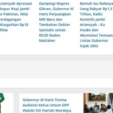
Ariansyah Apresiasi
Dampingi Wapres
Bantah Isu Raibny
Ekspor Kopi Jambi
Gibran, Gubernur Al
Uang Rakyat Rp1,5
e Pakistan, Nilai
Haris Perjuangkan
Triliun, Kadis
Perdagangan
MRI Baru dan
Kominfo Jambi
Ditargetkan Rp18
Tambahan Dokter
Ariansyah : Itu
iliar
Spesialis untuk
Hoaks dan
RSUD Raden
Akumulasi Temuan
Mattaher
Lintas Gubernur
Sejak 2002
Gubernur Al Haris Terima
Audiensi Ketua Umum DPP
Walubi Siti Hartati Murdaya,