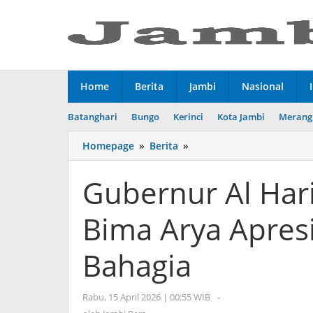
Lewati
ke
konten
Home
Berita
Jambi
Nasional
Batanghari
Bungo
Kerinci
Kota Jambi
Merang
Homepage
»
Berita
»
Gubernur
Al
Haris
Gubernur Al Har
dan
Wamendagri
Bima Arya Apres
Bima
Arya
Apresiasi
Bahagia
Program
Kampung
Bahagia
Rabu, 15 April 2026 | 00:55 WIB
oleh
-
Jambi