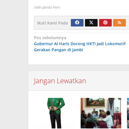
oleh
Jambi Pers
Ikuti Kami Pada
Navigasi
Pos sebelumnya
Gubernur Al Haris Dorong HKTI Jadi Lokomotif
pos
Gerakan Pangan di Jambi
Jangan Lewatkan