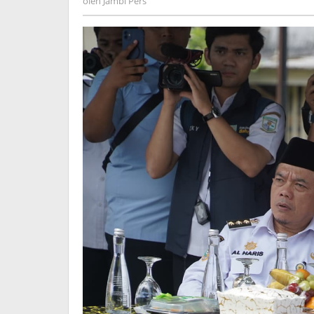
oleh
Jambi Pers
Pers