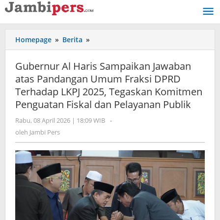
Lewati
ke
konten
Homepage
»
Berita
»
Gubernur
Al
Haris
Gubernur Al Haris Sampaikan Jawaban
Sampaikan
atas Pandangan Umum Fraksi DPRD
Jawaban
Terhadap LKPJ 2025, Tegaskan Komitmen
atas
Pandangan
Penguatan Fiskal dan Pelayanan Publik
Umum
Rabu, 08 April 2026 | 18:09 WIB
oleh
-
Fraksi
Jambi
oleh
Jambi Pers
DPRD
Pers
Terhadap
LKPJ
2025,
Tegaskan
Komitmen
Penguatan
Fiskal
dan