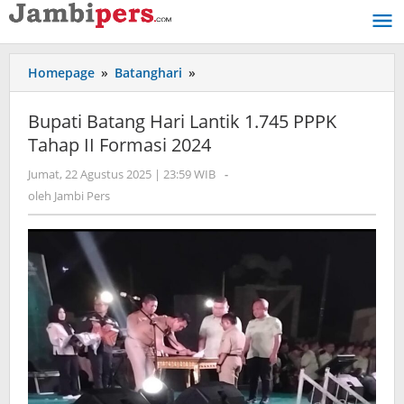
Lewati
ke
konten
Homepage
»
Batanghari
»
Bupati
Batang
Hari
Bupati Batang Hari Lantik 1.745 PPPK
Lantik
Tahap II Formasi 2024
1.745
PPPK
Jumat, 22 Agustus 2025 | 23:59 WIB
oleh
-
Tahap
Jambi
oleh
Jambi Pers
II
Pers
Formasi
2024