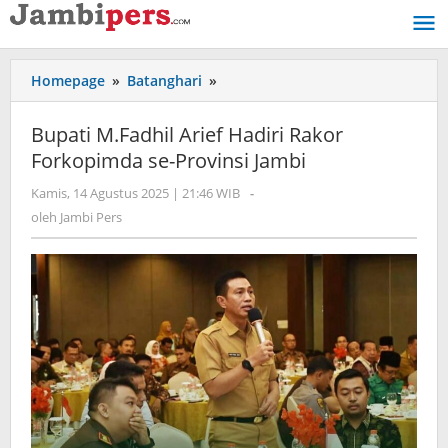
Lewati
ke
konten
Homepage
»
Batanghari
»
Bupati
M.Fadhil
Arief
Bupati M.Fadhil Arief Hadiri Rakor
Hadiri
Forkopimda se-Provinsi Jambi
Rakor
Forkopimda
Kamis, 14 Agustus 2025 | 21:46 WIB
oleh
-
se-
Jambi
oleh
Jambi Pers
Provinsi
Pers
Jambi