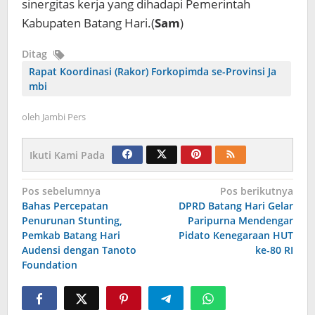
sinergitas kerja yang dihadapi Pemerintah
Kabupaten Batang Hari.(
Sam
)
Ditag
Rapat Koordinasi (Rakor) Forkopimda se-Provinsi Ja
mbi
oleh
Jambi Pers
Ikuti Kami Pada
Navigasi
Pos sebelumnya
Pos berikutnya
Bahas Percepatan
DPRD Batang Hari Gelar
pos
Penurunan Stunting,
Paripurna Mendengar
Pemkab Batang Hari
Pidato Kenegaraan HUT
Audensi dengan Tanoto
ke-80 RI
Foundation