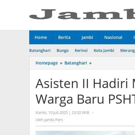
Lewati
ke
konten
Home
Berita
Jambi
Nasional
Batanghari
Bungo
Kerinci
Kota Jambi
Merang
Homepage
»
Batanghari
»
Asisten
II
Hadiri
Asisten II Hadi
Malam
Pengesahan
Warga Baru PSHT
Warga
Baru
PSHT
Kamis, 10 Juli 2025 | 23:32 WIB
oleh
-
Cabang
Jambi
oleh
Jambi Pers
Batang
Pers
Hari