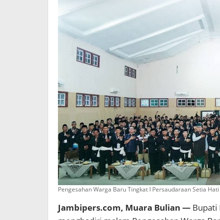
Pengesahan Warga Baru Tingkat I Persaudaraan Setia Hati
Jambipers.com, Muara Bulian —
Bupati 