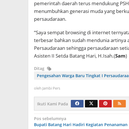
pemerintah daerah terus mendukung PSH
menumbuhkan generasi muda yang berkuali
persaudaraan.
“Saya sempat browsing di internet ternyata
terbesar bahkan sudah mendunia artinya 
Persaudaraan sehingga persaudaraan setia
Asisten II Setda Batang Hari, H.Isah.(
Sam
)
Ditag
Pengesahan Warga Baru Tingkat I Persaudaraan
oleh
Jambi Pers
Ikuti Kami Pada
Navigasi
Pos sebelumnya
Bupati Batang Hari Hadiri Kegiatan Penanaman
pos