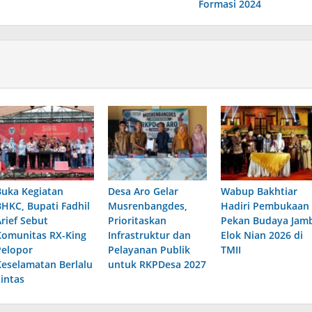
Formasi 2024
Buka Kegiatan
Desa Aro Gelar
Wabup Bakhtiar
BHKC, Bupati Fadhil
Musrenbangdes,
Hadiri Pembukaan
Arief Sebut
Prioritaskan
Pekan Budaya Jamb
Komunitas RX-King
Infrastruktur dan
Elok Nian 2026 di
Pelopor
Pelayanan Publik
TMII
Keselamatan Berlalu
untuk RKPDesa 2027
Lintas