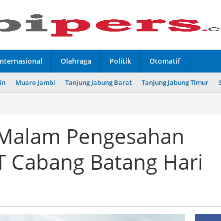
Internasional
Olahraga
Politik
Otomatif
in
Muaro Jambi
Tanjung Jabung Barat
Tanjung Jabung Timur
ri Malam Pengesahan
 Cabang Batang Hari