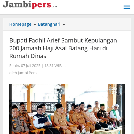
Lewati
ke
konten
Homepage
»
Batanghari
»
Bupati
Fadhil
Arief
Bupati Fadhil Arief Sambut Kepulangan
Sambut
200 Jamaah Haji Asal Batang Hari di
Kepulangan
Rumah Dinas
200
Jamaah
Senin, 07 Juli 2025 | 18:31 WIB
oleh
-
Haji
Jambi
oleh
Jambi Pers
Asal
Pers
Batang
Hari
di
Rumah
Dinas