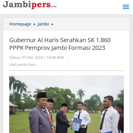
Lewati
ke
konten
Homepage
»
Jambi
»
Gubernur
Al
Haris
Gubernur Al Haris Serahkan SK 1.860
Serahkan
PPPK Pemprov Jambi Formasi 2023
SK
1.860
Selasa, 07 Mei 2024 | 10:06 WIB
oleh
-
PPPK
Jambi
oleh
Jambi Pers
Pemprov
Pers
Jambi
Formasi
2023