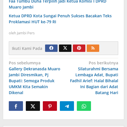
Faa Tumbu Duha Terpilih Jadi Ketua Komisi I DPRD
Muaro Jambi
Ketua DPRD Kota Sungai Penuh Sukses Bacakan Teks
Proklamasi HUT ke-79 RI
oleh
Jambi Pers
Ikuti Kami Pada
Navigasi
Pos sebelumnya
Pos berikutnya
Gallery Dekranasda Muaro
Silaturahmi Bersama
pos
Jambi Diresmikan, Pj
Lembaga Adat, Bupati
Bupati: Semoga Produk
Fadhil Arief: Halal Bihalal
UMKM Kita Semakin
Ini Bagian dari Adat
Dikenal
Batang Hari