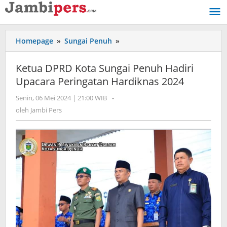
Lewati
ke
konten
Homepage
»
Sungai Penuh
»
Ketua
DPRD
Kota
Ketua DPRD Kota Sungai Penuh Hadiri
Sungai
Upacara Peringatan Hardiknas 2024
Penuh
Hadiri
Senin, 06 Mei 2024 | 21:00 WIB
oleh
-
Upacara
Jambi
oleh
Jambi Pers
Peringatan
Pers
Hardiknas
2024