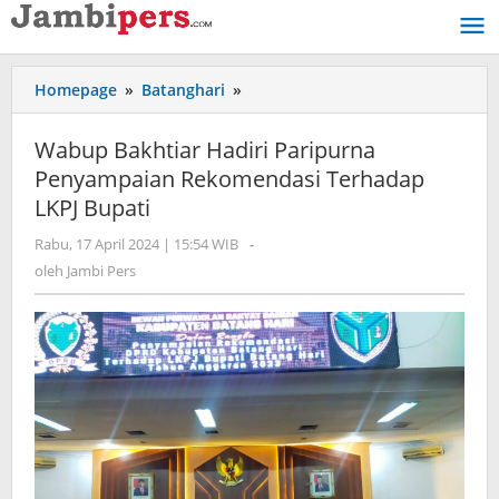
Lewati
ke
konten
Homepage
»
Batanghari
»
Wabup
Bakhtiar
Hadiri
Wabup Bakhtiar Hadiri Paripurna
Paripurna
Penyampaian Rekomendasi Terhadap
Penyampaian
LKPJ Bupati
Rekomendasi
Terhadap
Rabu, 17 April 2024 | 15:54 WIB
oleh
-
LKPJ
Jambi
oleh
Jambi Pers
Bupati
Pers