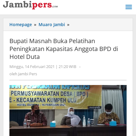
Lewati
ke
konten
Homepage
»
Muaro Jambi
»
Bupati
Masnah
Buka
Bupati Masnah Buka Pelatihan
Pelatihan
Peningkatan Kapasitas Anggota BPD di
Peningkatan
Hotel Duta
Kapasitas
Anggota
Minggu, 14 Februari 2021 | 21:20 WIB
oleh
-
BPD
Jambi
oleh
Jambi Pers
di
Pers
Hotel
Duta