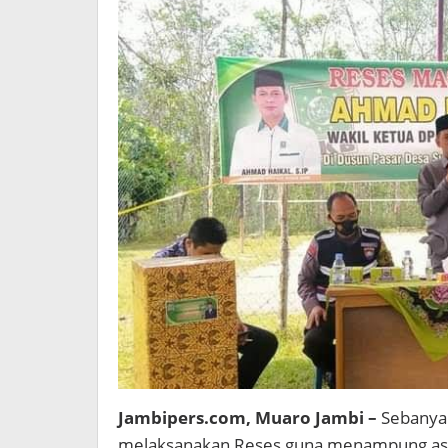
Jambipers.com, Muaro Jambi –
Sebanyak
melaksanakan Reses guna menampung aspi