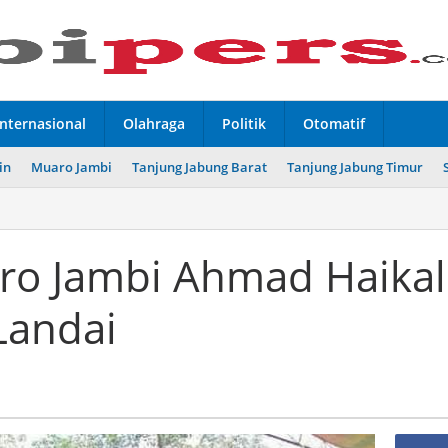
Internasional
Olahraga
Politik
Otomatif
in
Muaro Jambi
Tanjung Jabung Barat
Tanjung Jabung Timur
o Jambi Ahmad Haikal
Landai