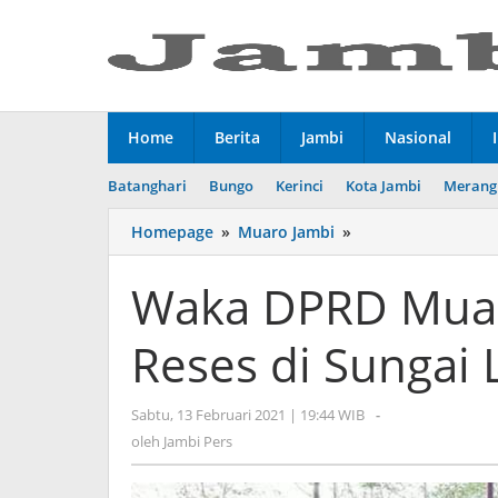
Lewati
ke
konten
Home
Berita
Jambi
Nasional
Batanghari
Bungo
Kerinci
Kota Jambi
Merang
Homepage
»
Muaro Jambi
»
Waka
DPRD
Muaro
Waka DPRD Muar
Jambi
Ahmad
Reses di Sungai 
Haikal
Reses
di
Sabtu, 13 Februari 2021 | 19:44 WIB
oleh
-
Sungai
Jambi
oleh
Jambi Pers
Landai
Pers